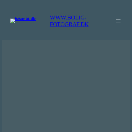
Spring
til
WWW.BOLIG-
indhold
FOTOGRAF.DK